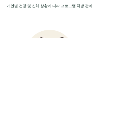
개인별 건강 및 신체 상황에 따라 프로그램 처방 관리
2개월 속성 근수저 프로젝트:
​필라테스+운동요법+식이요법
​근력강화를 위한 필라테스 및 요가 운동 실시
건강관리사와 영양사가 정밀 설계한 식이요법 제공
정밀 체성분 및 체형진단 분석
​맞춤형 동기부여 특별 관리