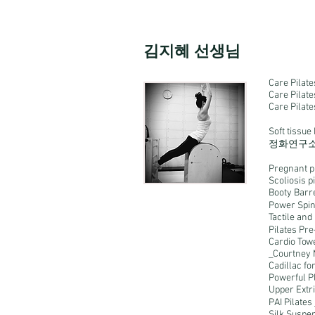
김지혜 선생님
Care Pilat
Care Pilat
Care Pilate
Soft tissu
정화연구
Pregnant 
Scoliosis pi
Booty Barr
Power Sp
Tactile an
Pilates Pr
Cardio Tow
_Courtney 
Cadillac f
Powerful P
Upper Extr
PAI Pil
Silk Suspen