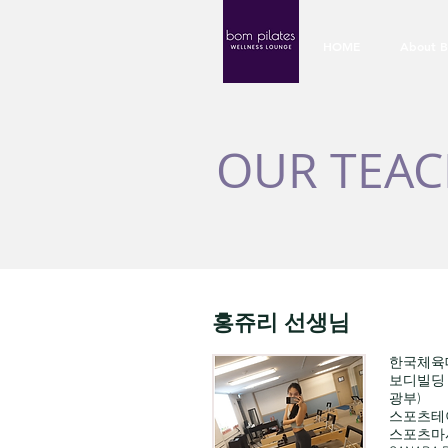
HOME
About 
OUR TEAC
홍쥬리 선생님
한국체육
보디빌딩
광부)
스포츠테
스포츠마