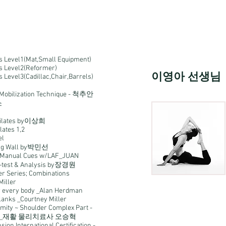
es Level1(Mat,Small Equipment)
es Level2(Reformer)
이영아 선생님
s Level3(Cadillac,Chair,Barrels)
e Mobilization Technique - 척추안
소
pilates by이상희
lates 1,2
el
ing Wall by박민선
d Manual Cues w/LAF_JUAN
e-test & Analysis by장경원
er Series; Combinations
Miller
or every body _Alan Herdman
lanks _Courtney Miller
imity ~ Shoulder Complex Part -
ates _재활 물리치료사 오승혁
sion International Certification -