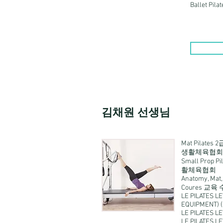
Ballet Pil
김채원 선생님
Mat Pilate
생활체육협회
Small Prop
활체육협회
Anatomy, Mat,
Coures 교육 수
LE PILATES L
EQUIPMENT) (
LE PILATES L
LE PILATES L