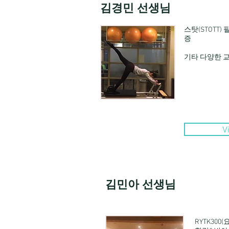
김경민 선생님
스탓(STOTT) 필
증
​기타 다양한 
V
김민아 선생님
RYTK300