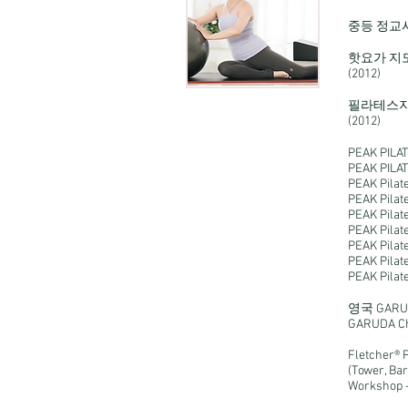
중등 정교
핫요가 지
(2012)
필라테스지
(2012)
PEAK PI
PEAK PILAT
PEAK Pilat
PEAK Pilat
PEAK Pilat
PEAK Pilat
PEAK Pilat
PEAK Pilat
PEAK Pila
영국 GARUDA
GARUDA Ch
Fletcher® P
(Tower, Ba
Workshop 