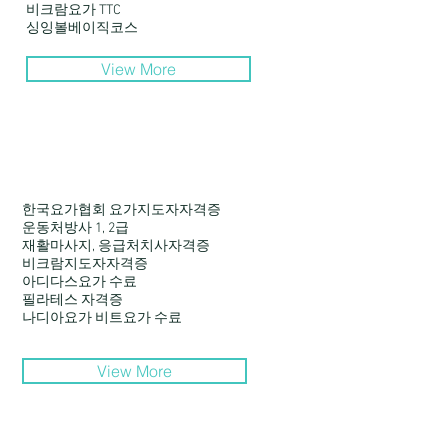
비크람요가 TTC
싱잉볼베이직코스
View More
한국요가협회 요가지도자자격증
운동처방사 1, 2급
재활마사지, 응급처치사자격증
비크람지도자자격증
아디다스요가 수료
필라테스 자격증
​나디아요가 비트요가 수료
View More