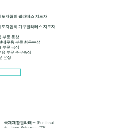
지도자협회 필라테스 지도자
지도자협회 기구필라테스 지도자
 부문 동상
현대무용 부문 최우수상
 부문 금상
용 부문 준우승상
문 은상
국제재활필라테스 (Funtional
Anatomy, Reformer, CCB)