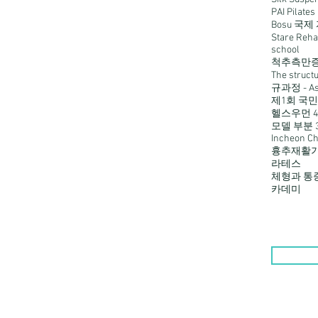
PAI Pilat
Bosu 국제 자
Stare Re
school
척추측만증 슈
The struc
규과정 - Ask
제1회 국
헬스우먼 
모델 부분 3
Incheon C
흉추재활기
라테스
체형과 통증
카데미