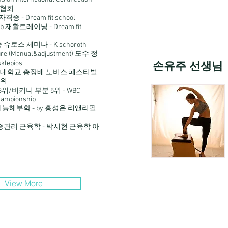
es 협회
격증 - Dream fit school
hab 재활트레이닝 - Dream fit
로스 세미나 - K schoroth
ture (Manual&adjustment) 도수 정
손유주 선생님
lepios
민대학교 총장배 노비스 페스티벌
4위
위/비키니 부분 5위 - WBC
hampionship
능해부학 - by 홍성은 리앤리필
관리 근육학 - 박시현 근육학 아
View More